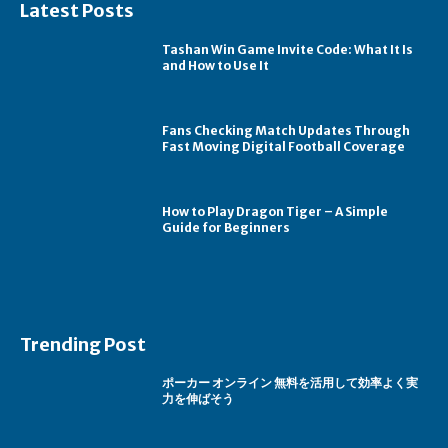
Latest Posts
Tashan Win Game Invite Code: What It Is
and How to Use It
Fans Checking Match Updates Through
Fast Moving Digital Football Coverage
How to Play Dragon Tiger – A Simple
Guide for Beginners
Trending Post
ポーカー オンライン 無料を活用して効率よく実
力を伸ばそう