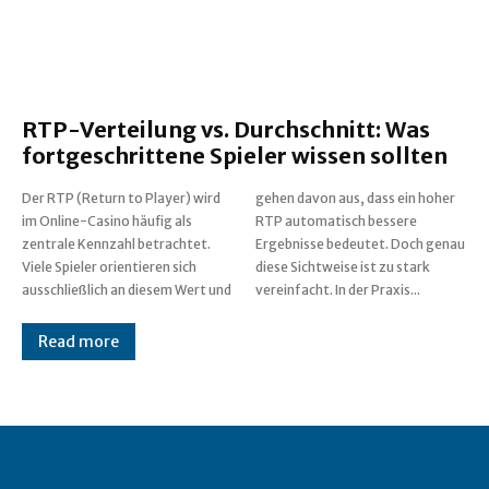
RTP-Verteilung vs. Durchschnitt: Was
fortgeschrittene Spieler wissen sollten
Der RTP (Return to Player) wird
gehen davon aus, dass ein hoher
im Online-Casino häufig als
RTP automatisch bessere
zentrale Kennzahl betrachtet.
Ergebnisse bedeutet. Doch genau
Viele Spieler orientieren sich
diese Sichtweise ist zu stark
ausschließlich an diesem Wert und
vereinfacht. In der Praxis...
Read more