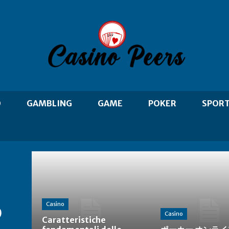
O
GAMBLING
GAME
POKER
SPORT
Casino
D
Casino
Caratteristiche