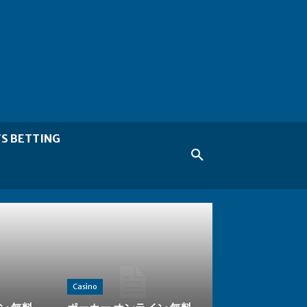
S BETTING
Casino